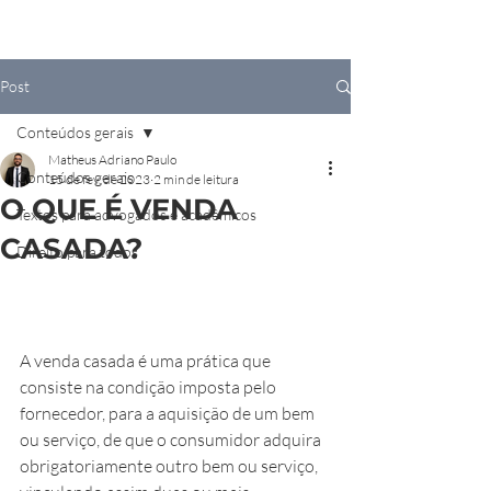
Post
Conteúdos gerais
Matheus Adriano Paulo
Conteúdos gerais
15 de fev. de 2023
2 min de leitura
O QUE É VENDA
Textos para advogados e acadêmicos
CASADA?
Direito para todos
A venda casada é uma prática que 
consiste na condição imposta pelo 
fornecedor, para a aquisição de um bem 
ou serviço, de que o consumidor adquira 
obrigatoriamente outro bem ou serviço, 