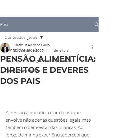
Post
Conteúdos gerais
Matheus Adriano Paulo
Conteúdos gerais
13 de mar. de 2025
4 min de leitura
PENSÃO ALIMENTÍCIA:
Textos para advogados e acadêmicos
DIREITOS E DEVERES
Direito para todos
DOS PAIS
A pensão alimentícia é um tema que 
envolve não apenas questões legais, mas 
também o bem-estar das crianças. Ao 
longo da minha experiência, percebi que 