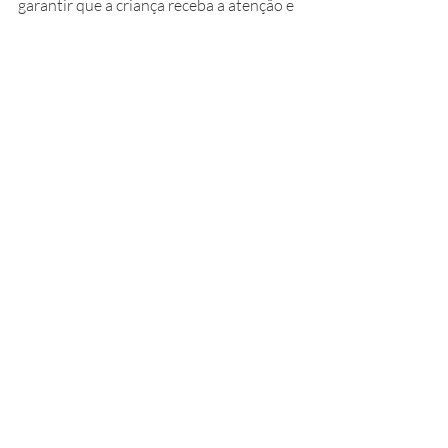
garantir que a criança receba a atenção e 
o suporte de que precisa. Se você está 
enfrentando uma situação semelhante, 
busque orientação jurídica e tente 
sempre resolver a questão de forma justa 
e equilibrada. Lembre-se: o bem-estar da 
criança é o mais importante.
www.matheuspaulo.com.br
Instagram: @matheusadrianopaulo
www.da2x.com.br