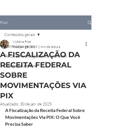
Post
Conteúdos gerais
Victória Rios
Conteúdos gerais
9 de jan. de 2025
2 min de leitura
A FISCALIZAÇÃO DA
Textos para advogados e acadêmicos
RECEITA FEDERAL
Direito para todos
SOBRE
MOVIMENTAÇÕES VIA
PIX
Atualizado:
30 de jan. de 2025
A Fiscalização da Receita Federal Sobre 
Movimentações Via PIX: O Que Você 
Precisa Saber