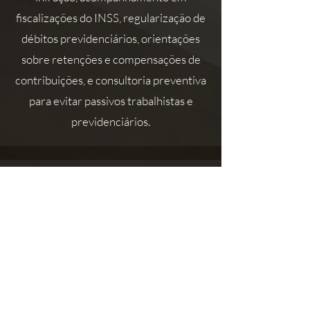
fiscalizações do INSS, regularização de
débitos previdenciários, orientações
sobre retenções e compensações de
contribuições, e consultoria preventiva
para evitar passivos trabalhistas e
previdenciários.
DIREITO IMOBILIÁRIO
A área abrange compra, venda e
locação de imóveis, regularização de
propriedades, contratos imobiliários,
incorporações, loteamentos, usucapião,
financiamento imobiliário, análise de